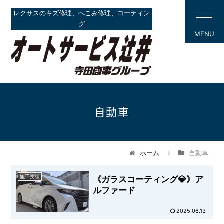
レクサスのキズ修理、へこみ修理、コーティン
グ
MENU
自動車
ホーム
自動車
施工実績
《ガラスコーティング💎》ア
ルファード
2025.06.13