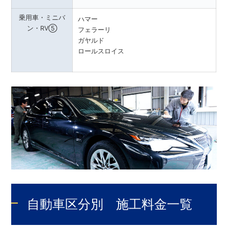
乗用車・ミニバ
ハマー
ン・RV⑤
フェラーリ
ガヤルド
ロールスロイス
自動車区分別 施工料金一覧