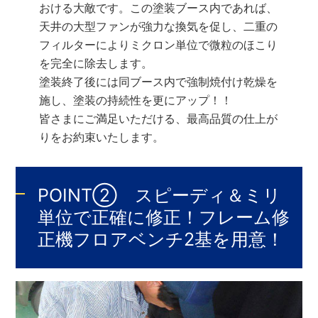
おける大敵です。この塗装ブース内であれば、
天井の大型ファンが強力な換気を促し、二重の
フィルターによりミクロン単位で微粒のほこり
を完全に除去します。
塗装終了後には同ブース内で強制焼付け乾燥を
施し、塗装の持続性を更にアップ！！
皆さまにご満足いただける、最高品質の仕上が
りをお約束いたします。
POINT② スピーディ＆ミリ
単位で正確に修正！フレーム修
正機フロアベンチ2基を用意！