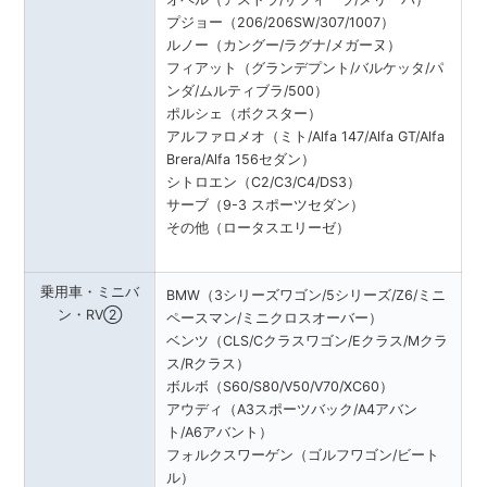
プジョー（206/206SW/307/1007）
ルノー（カングー/ラグナ/メガーヌ）
フィアット（グランデプント/バルケッタ/パ
ンダ/ムルティブラ/500）
ポルシェ（ボクスター）
アルファロメオ（ミト/Alfa 147/Alfa GT/Alfa
Brera/Alfa 156セダン）
シトロエン（C2/C3/C4/DS3）
サーブ（9-3 スポーツセダン）
その他（ロータスエリーゼ）
乗用車・ミニバ
BMW（3シリーズワゴン/5シリーズ/Z6/ミニ
ン・RV②
ペースマン/ミニクロスオーバー）
ベンツ（CLS/Cクラスワゴン/Eクラス/Mクラ
ス/Rクラス）
ボルボ（S60/S80/V50/V70/XC60）
アウディ（A3スポーツバック/A4アバン
ト/A6アバント）
フォルクスワーゲン（ゴルフワゴン/ビート
ル）