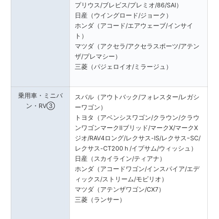
プリウス/ブレビス/プレミオ/86/SAI）
日産（ウイングロード/ジョーク）
ホンダ（アコード/エアウェーブ/インサイ
ト）
マツダ（アクセラ/アクセラスポーツ/アテン
ザ/プレマシー）
三菱（パジェロイオ/ミラージュ）
乗用車・ミニバ
スバル（アウトバック/フォレスター/レガシ
ン・RV③
ーワゴン）
トヨタ（アベンシスワゴン/クラウン/クラウ
ンワゴンマークⅡブリッド/マークX/マークX
ジオ/RAV4ロング/レクサス-IS/レクサスｰSC/
レクサス-CT200ｈ/イプサム/ウィッシュ）
日産（スカイライン/ティアナ）
ホンダ（アコードワゴン/インスパイア/エデ
ィックス/ストリーム/モビリオ）
マツダ（アテンザワゴン/CX7）
三菱（ランサー）