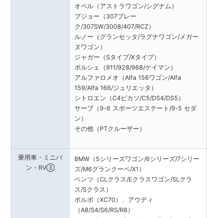
オペル（アストラワゴン/シグナム）
プジョー（307ブレー
ク/307SW/3008/407/RCZ）
ルノー（グランセッタ/ラグナワゴン/メガー
ヌワゴン）
ジャガー（Sタイプ/Xタイプ）
ポルシェ（911/928/968/ケイマン）
アルファロメオ（Alfa 156ワゴン/Alfa
159/Alfa 166/ジュリエッタ）
シトロエン（C4ピカソ/C5/DS4/DS5）
サーブ（9-6 スポーツエステート/9-5 セダ
ン）
その他（PTクルーザー）
乗用車・ミニバ
BMW（5シリーズワゴン/6シリーズ/7シリー
ン・RV③
ズ/M6グランクーペ/X1）
ベンツ（CLクラス/Eクラスワゴン/SLクラ
ス/Sクラス）
ボルボ（XC70）、アウディ
（A8/S4/S6/RS/R8）