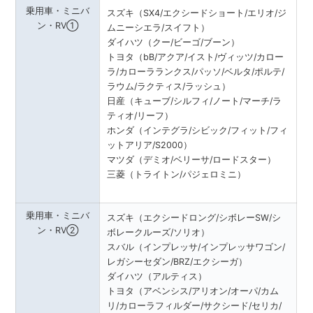
乗用車・ミニバ
スズキ（SX4/エクシードショート/エリオ/ジ
ン・RV①
ムニーシエラ/スイフト）
ダイハツ（クー/ビーゴ/ブーン）
トヨタ（bB/アクア/イスト/ヴィッツ/カロー
ラ/カローラランクス/パッソ/ベルタ/ポルテ/
ラウム/ラクティス/ラッシュ）
日産（キューブ/シルフィ/ノート/マーチ/ラ
ティオ/リーフ）
ホンダ（インテグラ/シビック/フィット/フィ
ットアリア/S2000）
マツダ（デミオ/ベリーサ/ロードスター）
三菱（トライトン/パジェロミニ）
乗用車・ミニバ
スズキ（エクシードロング/シボレーSW/シ
ン・RV②
ボレークルーズ/ソリオ）
スバル（インプレッサ/インプレッサワゴン/
レガシーセダン/BRZ/エクシーガ）
ダイハツ（アルティス）
トヨタ（アベンシス/アリオン/オーパ/カム
リ/カローラフィルダー/サクシード/セリカ/