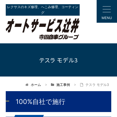
レクサスのキズ修理、へこみ修理、コーティン
グ
MENU
テスラ モデル3
ホーム
施工事例
テスラ モデル3
100%自社で施行