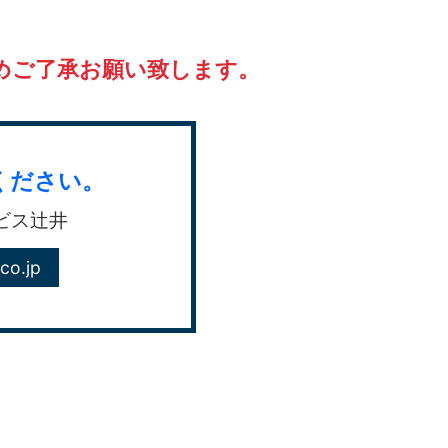
めご了承お願い致します。
ください。
ビス辻井
co.jp