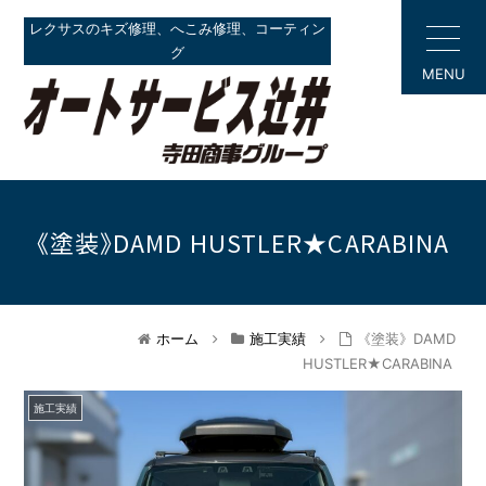
レクサスのキズ修理、へこみ修理、コーティン
グ
MENU
《塗装》DAMD HUSTLER★CARABINA
ホーム
施工実績
《塗装》DAMD
HUSTLER★CARABINA
施工実績