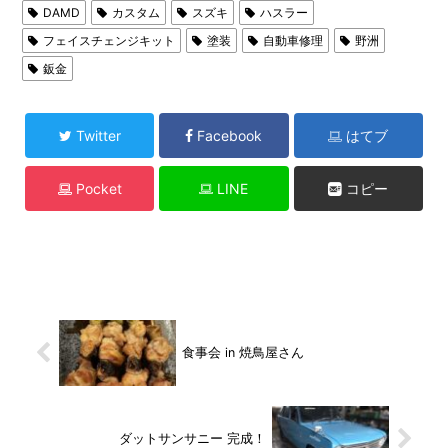
DAMD
カスタム
スズキ
ハスラー
フェイスチェンジキット
塗装
自動車修理
野洲
鈑金
Twitter
Facebook
はてブ
Pocket
LINE
コピー
食事会 in 焼鳥屋さん
ダットサンサニー 完成！