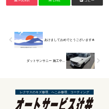
Pocket
LINE
コピー
あけましておめでとうございます🎍
ダットサンサニー 施工中…
レクサスのキズ修理、へこみ修理、コーティング