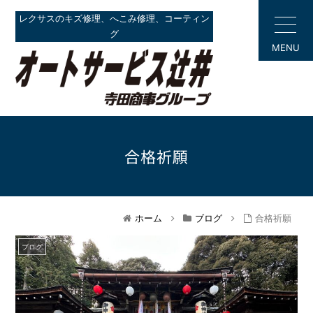
レクサスのキズ修理、へこみ修理、コーティン
グ
MENU
合格祈願
ホーム
ブログ
合格祈願
ブログ