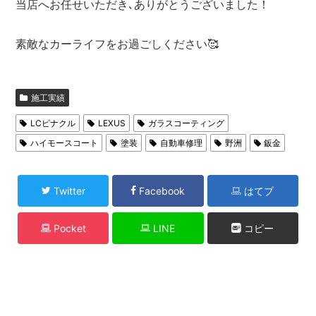
当店へお任せいただき､ありがとうございました！
素敵なカーライフをお過ごしください🥰
施工実績
LCピナクル
LEXUS
ガラスコーティング
ハイモースコート
塗装
自動車修理
野洲
鈑金
Twitter
Facebook
はてブ
Pocket
LINE
コピー