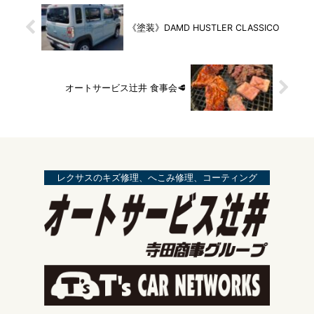
《塗装》DAMD HUSTLER CLASSICO
オートサービス辻井 食事会🥩
レクサスのキズ修理、へこみ修理、コーティング