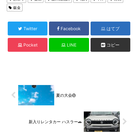
鈑金
Twitter
Facebook
はてブ
Pocket
LINE
コピー
夏の大会🏐
新入りレンタカー ハスラー🚗